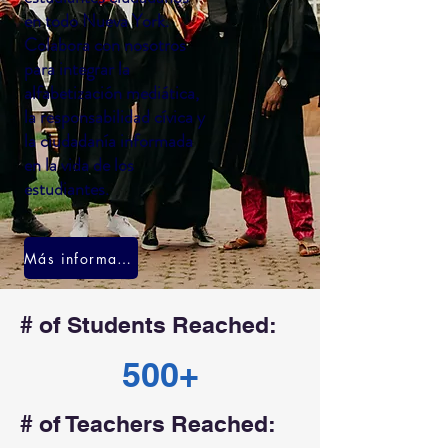
en todo Nueva York.
Colabora con nosotros
para integrar la
alfabetización mediática,
la responsabilidad cívica y
la ciudadanía informada
en la vida de los
estudiantes.
Más información
# of Students Reached:
500+
# of Teachers Reached: