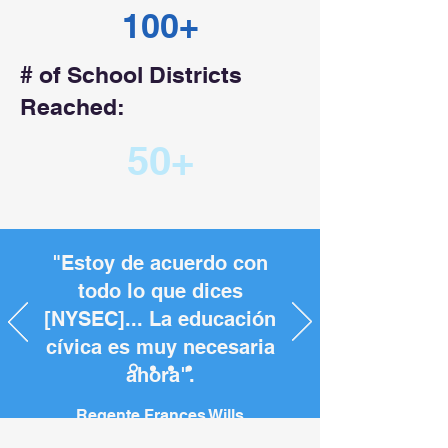
100+
# of School Districts
Reached:
50+
"Estoy de acuerdo con
todo lo que dices
[NYSEC]... La educación
cívica es muy necesaria
ahora".
Regente Frances Wills