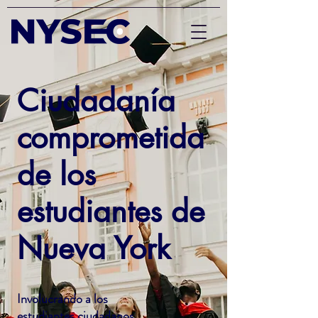
Ciudadanía
comprometida
de los
estudiantes de
Nueva York
Involucrando a los
estudiantes ciudadanos